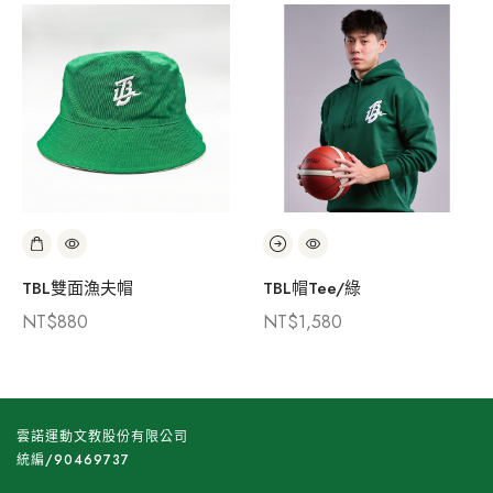
TBL雙面漁夫帽
TBL帽Tee/綠
NT$
880
NT$
1,580
雲諾運動文教股份有限公司
統編/90469737