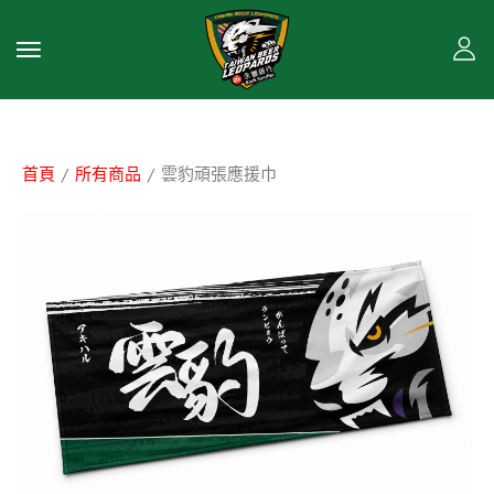
首頁
/
所有商品
/ 雲豹頑張應援巾